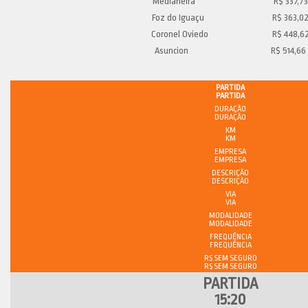
Medianeira R$ 337,73
Foz do Iguaçu R$ 363,0
Coronel Oviedo R$ 448,6
Asuncion R$ 514,66
PARTIDA
DURAÇÃO
KM
EMPRESA
DESCRIÇÃO
VIA
MODALIDADE
FREQUÊNCIA
R$ SEM SEGURO
15:20