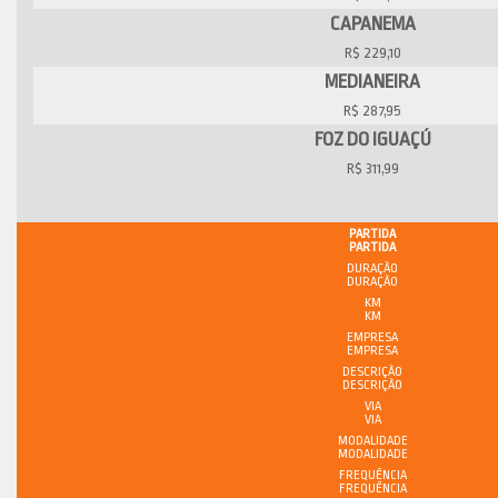
CAPANEMA
R$ 229,10
MEDIANEIRA
R$ 287,95
FOZ DO IGUAÇÚ
R$ 311,99
PARTIDA
DURAÇÃO
KM
EMPRESA
DESCRIÇÃO
VIA
MODALIDADE
FREQUÊNCIA