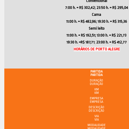
Convencional
7:00 h. = R$ 302,42; 23:50 h. = R$ 295,04
Cama
11:00 h. = R$ 482,96; 19:30 h. = R$ 315,36
Semi leito
11:00 h. = R$ 192,51; 13:00 h. = R$ 221,73
19:30 h.
=R$ 187,71
;
23:00 h. = R$ 412,77
HORÁRIOS DE PORTO ALEGRE
PARTIDA
DURAÇÃO
KM
EMPRESA
DESCRIÇÃO
VIA
MODALIDADE