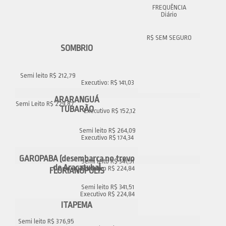
Diário
SOMBRIO
Semi leito R$ 212,79
Executivo: R$ 141,03
ARARANGUÁ
Semi Leito R$ 229,87
TUBARÃO
Executivo R$ 152,12
Semi leito R$ 264,09
Executivo R$ 174,34
GAROPABA (desembarca no trevo
Semi leito R$ 341,51
de Araçatuba)
Executivo R$ 224,84
FLORIANÓPOLIS
Semi leito R$ 341,51
Executivo R$ 224,84
ITAPEMA
Semi leito R$ 376,95