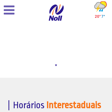
×
Inicial
Histórico
Infra-estrutura
Despacho de mercadorias
Horários de ônibus
HORÁRIOS DE ÔNIBUS
Outras rodoviárias
Notícias
Contato
Horários
Interestaduais