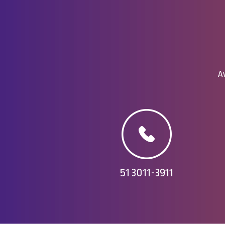
Av
51 3011-3911