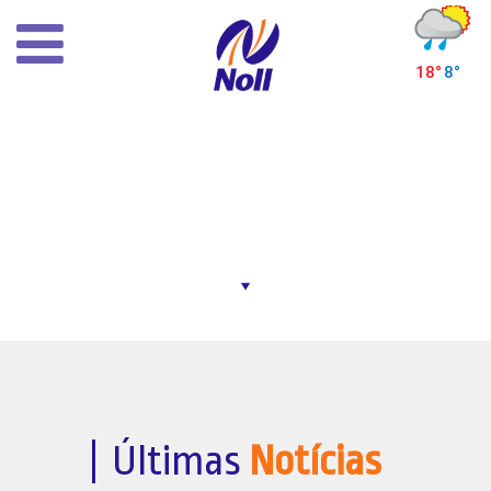
×
Inicial
Histórico
Infra-estrutura
Despacho de mercadorias
Horários de ônibus
HORÁRIOS DE ÔNIBUS
Outras rodoviárias
Notícias
Contato
Últimas
Notícias