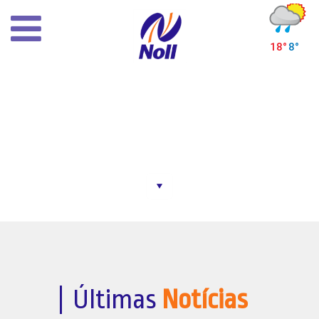
×
Inicial
Histórico
Infra-estrutura
Despacho de mercadorias
Horários de ônibus
HORÁRIOS DE ÔNIBUS
Outras rodoviárias
Notícias
Contato
Últimas
Notícias