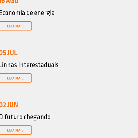
16
AGO
Economia de energia
05
JUL
Linhas Interestaduais
02
JUN
O futuro chegando