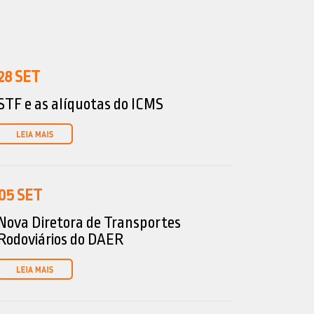
28
SET
STF e as alíquotas do ICMS
05
SET
Nova Diretora de Transportes
Rodoviários do DAER