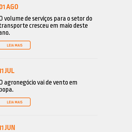
01
AGO
O volume de serviços para o setor do
transporte cresceu em maio deste
ano.
11
JUL
O agronegócio vai de vento em
popa.
11
JUN