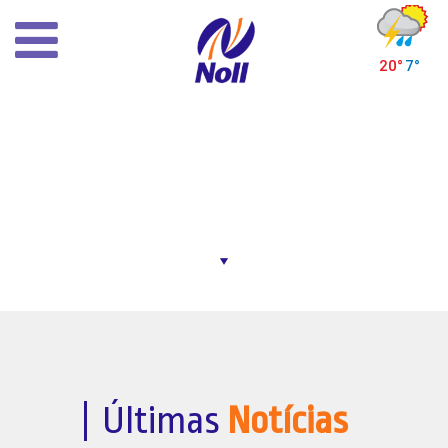
×
Inicial
Histórico
Infra-estrutura
Despacho de mercadorias
Horários de ônibus
HORÁRIOS DE ÔNIBUS
Outras rodoviárias
Notícias
Contato
Últimas
Notícias